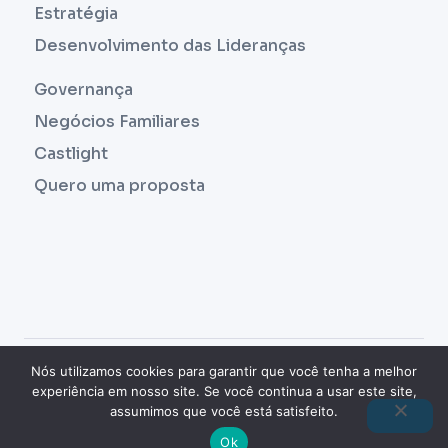
Estratégia
Desenvolvimento das Lideranças
Governança
Negócios Familiares
Castlight
Quero uma proposta
COPYRIGHT © 2023 |
THUTOR
- CULTURA E
Nós utilizamos cookies para garantir que você tenha a melhor
experiência em nosso site. Se você continua a usar este site,
GESTÃO ESTRATÉGICA. TODOS OS DIREITOS
assumimos que você está satisfeito.
RESERVADOS.| FEITO COM
POR
Ok