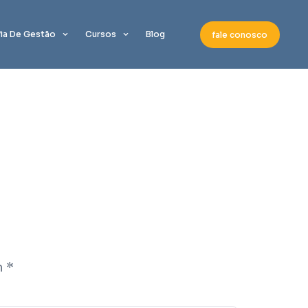
fia De Gestão
Cursos
Blog
fale conosco
m
*