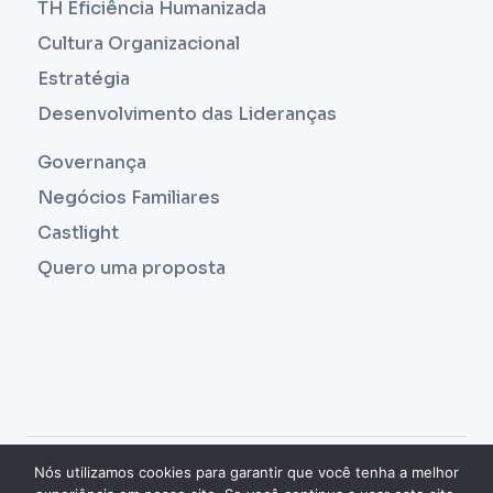
TH Eficiência Humanizada
Cultura Organizacional
Estratégia
Desenvolvimento das Lideranças
Governança
Negócios Familiares
Castlight
Quero uma proposta
COPYRIGHT © 2023 |
THUTOR
- CULTURA E
Nós utilizamos cookies para garantir que você tenha a melhor