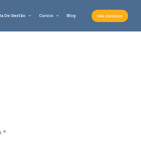
fia De Gestão
Cursos
Blog
fale conosco
m
*