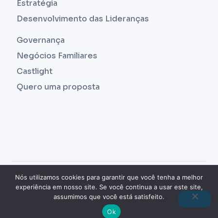
Estratégia
Desenvolvimento das Lideranças
Governança
Negócios Familiares
Castlight
Quero uma proposta
COPYRIGHT © 2023 |
THUTOR
- CULTURA E
Nós utilizamos cookies para garantir que você tenha a melhor
experiência em nosso site. Se você continua a usar este site,
GESTÃO ESTRATÉGICA. TODOS OS DIREITOS
assumimos que você está satisfeito.
RESERVADOS.| FEITO COM
POR
Ok